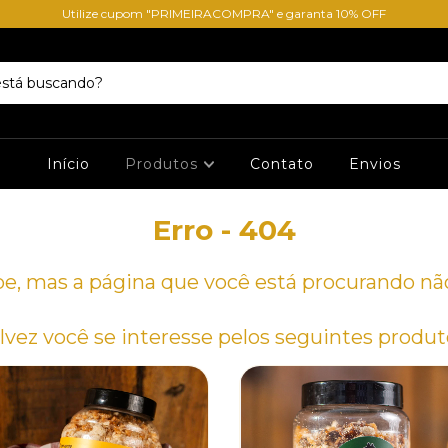
Utilize cupom "PRIMEIRACOMPRA" e garanta 10% OFF
Início
Produtos
Contato
Envios
Erro - 404
e, mas a página que você está procurando não
lvez você se interesse pelos seguintes produt