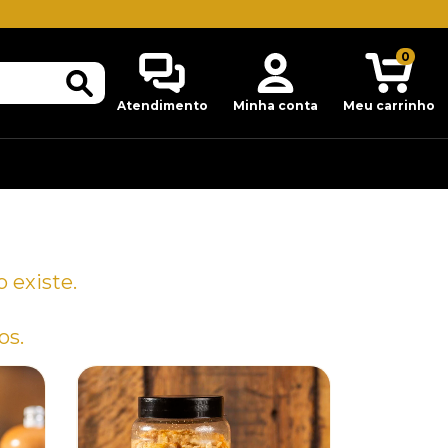
0
Atendimento
Minha conta
Meu carrinho
 existe.
os.