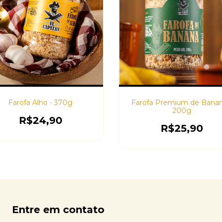
Farofa Alho - 370g
Farofa Premium de Banan
200g
R$24,90
R$25,90
Entre em contato