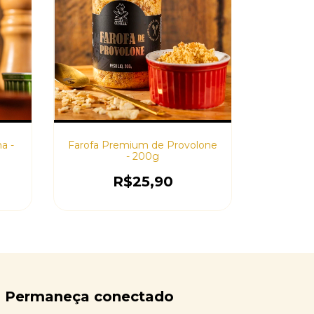
a -
Farofa Premium de Provolone
- 200g
R$25,90
Permaneça conectado