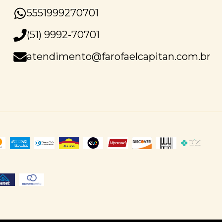
5551999270701
(51) 9992-70701
atendimento@farofaelcapitan.com.br