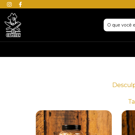
Desculp
Ta